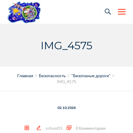
Skip
to
content
IMG_4575
Главная
Безопасность
“Безопаные дороги”
IMG_4575
02.10.2024
school15
0 Комментарии