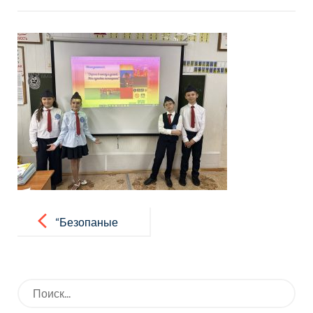
Навигация
по
“Безопаные
записям
дороги”
Искать: