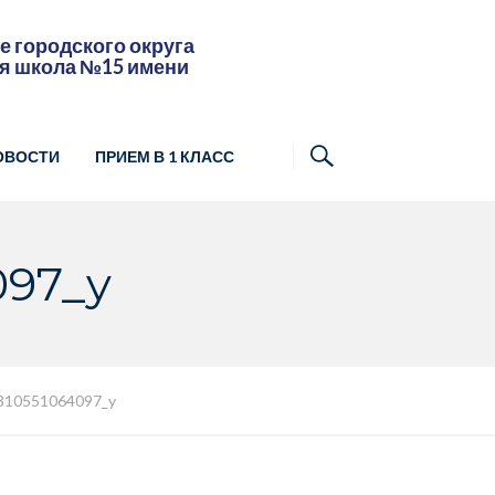
 городского округа
я школа №15 имени
ОВОСТИ
ПРИЕМ В 1 КЛАСС
097_y
310551064097_y