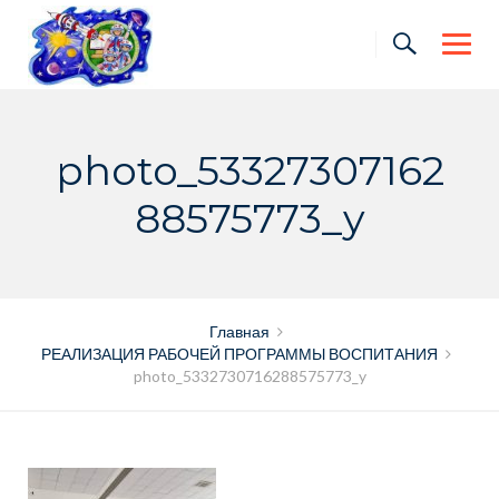
Skip
to
content
photo_53327307162
88575773_y
Главная
РЕАЛИЗАЦИЯ РАБОЧЕЙ ПРОГРАММЫ ВОСПИТАНИЯ
photo_5332730716288575773_y