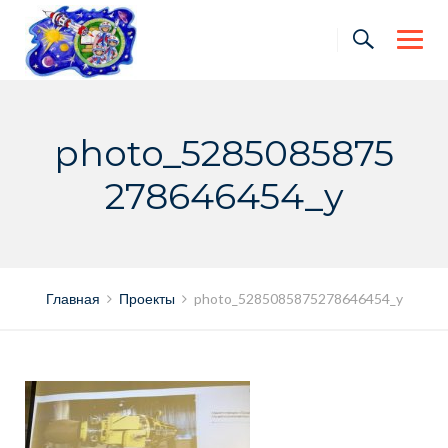
Skip
to
content
photo_5285085875
278646454_y
Главная
Проекты
photo_5285085875278646454_y