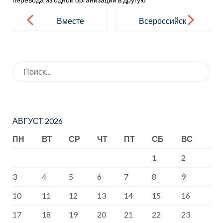
Навигация
по
Вместе
Всероссийск
записям
против
ая
коррупции
олимпиада
Искать:
школьников
АВГУСТ 2026
ПН
ВТ
СР
ЧТ
ПТ
СБ
ВС
1
2
3
4
5
6
7
8
9
10
11
12
13
14
15
16
17
18
19
20
21
22
23