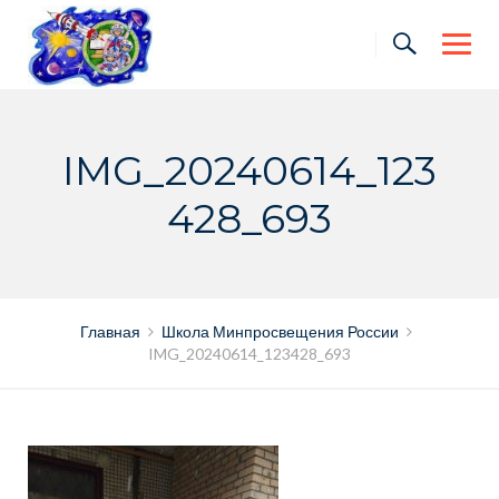
Skip
to
content
IMG_20240614_123
428_693
Главная
Школа Минпросвещения России
IMG_20240614_123428_693