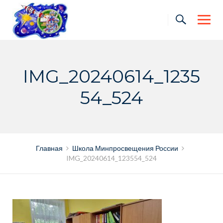
Skip
to
content
IMG_20240614_1235
54_524
Главная
Школа Минпросвещения России
IMG_20240614_123554_524