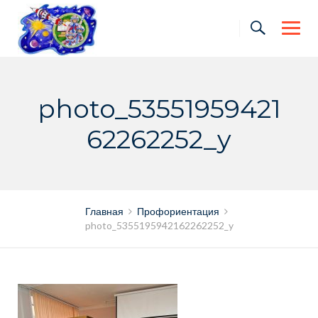
Skip
to
content
photo_53551959421
62262252_y
Главная
Профориентация
photo_5355195942162262252_y