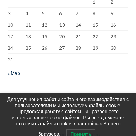
1
2
3
4
5
6
7
8
9
10
11
12
13
14
15
16
17
18
19
20
21
22
23
24
25
26
27
28
29
30
31
« Мар
Для улучшения работы сайта и его взаимодействия с
пользователями мы используем файлы cookie.
Продолжая работу с сайтом, Вы разрешаете
использование cookie-файлов. Вы всегда можете
отключить файлы cookie в настройках Вашего
© 2026
Школа №15 Королёв
браузера.
Принять