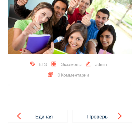
ЕГЭ
Экзамены
admin
0 Комментарии
Навигация
по
Единая
Проверь
записям
информацио
свои знания
нная