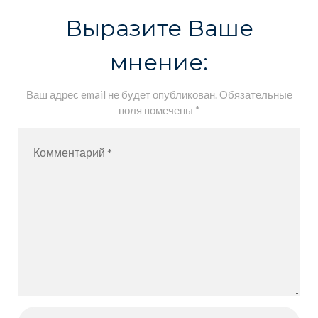
система
Выразите Ваше
мониторинга
мнение:
и оценки
качества
Ваш адрес email не будет опубликован.
Обязательные
образования
поля помечены
*